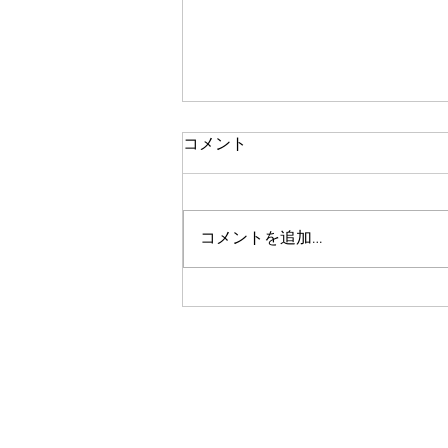
コメント
瞳孔
コメントを追加…
copyright ©︎ Hokuto Nakamura All
​Right Reserved