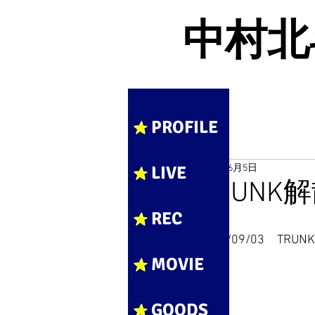
中村北斗 
PROFILE
LIVE
2017年6月5日
TRUNK
REC
2016/09/03　TR
MOVIE
GOODS